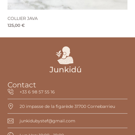
COLLIER CENOTE
125,00
€
75,00
€
Contact
+33 6 98 57 55 16
20 impasse de la figarède 31700 Cornebarrieu
junkidubystef@gmail.com