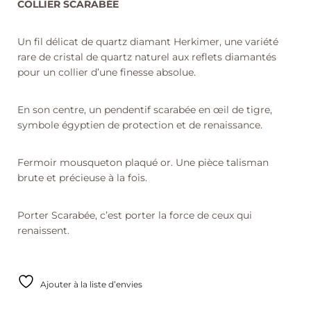
COLLIER SCARABÉE
r
n
a
Un fil délicat de quartz diamant Herkimer, une variété
t
i
rare de cristal de quartz naturel aux reflets diamantés
v
pour un collier d’une finesse absolue.
e
:
En son centre, un pendentif scarabée en œil de tigre,
symbole égyptien de protection et de renaissance.
Fermoir mousqueton plaqué or. Une pièce talisman
brute et précieuse à la fois.
Porter Scarabée, c’est porter la force de ceux qui
renaissent.
Ajouter à la liste d’envies