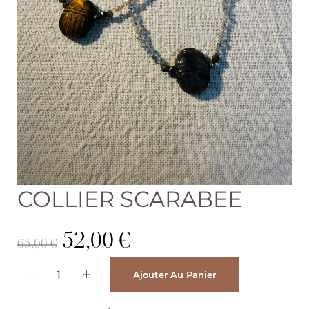
COLLIER SCARABEE
52,00
€
65,00
€
A
Ajouter Au Panier
l
t
e