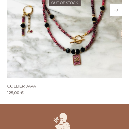
OUT OF STOCK
COLLIER CENOTE
125,00
€
75,00
€