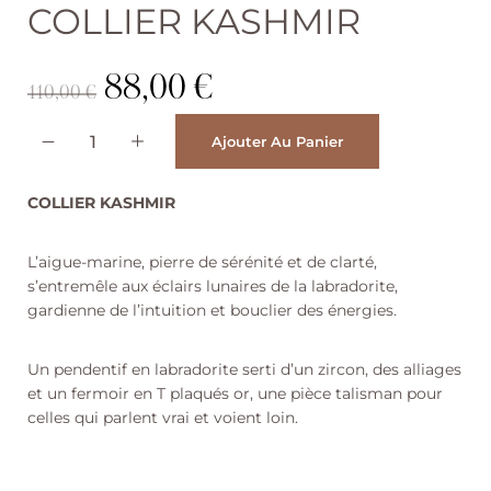
COLLIER KASHMIR
88,00
€
110,00
€
A
Ajouter Au Panier
l
t
e
COLLIER KASHMIR
r
n
a
L’aigue-marine, pierre de sérénité et de clarté,
t
i
s’entremêle aux éclairs lunaires de la labradorite,
v
gardienne de l’intuition et bouclier des énergies.
e
:
Un pendentif en labradorite serti d’un zircon, des alliages
et un fermoir en T plaqués or, une pièce talisman pour
celles qui parlent vrai et voient loin.