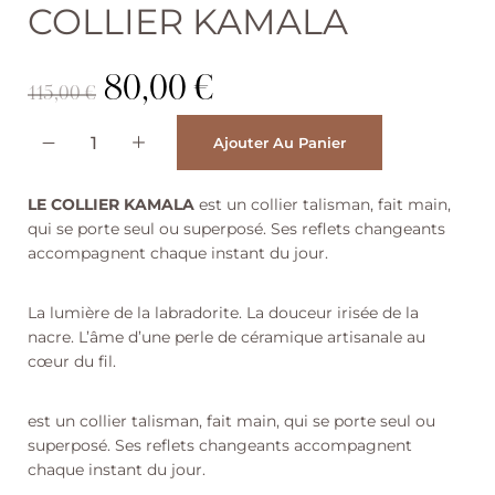
COLLIER KAMALA
80,00
€
115,00
€
A
Ajouter Au Panier
l
t
e
LE COLLIER KAMALA
est un collier talisman, fait main,
r
n
qui se porte seul ou superposé. Ses reflets changeants
a
accompagnent chaque instant du jour.
t
i
v
La lumière de la labradorite. La douceur irisée de la
e
nacre. L’âme d’une perle de céramique artisanale au
:
cœur du fil.
est un collier talisman, fait main, qui se porte seul ou
superposé. Ses reflets changeants accompagnent
chaque instant du jour.