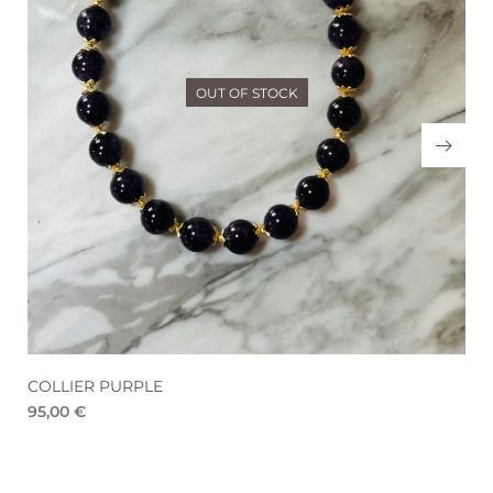
OUT OF STOCK
COLLIER DISCO
70,00
€
42,00
€