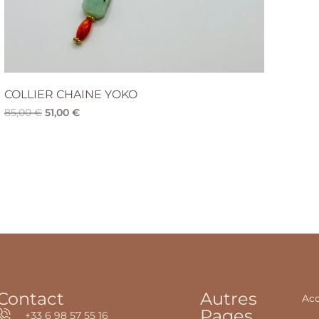
COLLIER CHAINE YOKO
85,00
€
51,00
€
Contact
Autres
Acc
Pages
+33 6 98 57 55 16