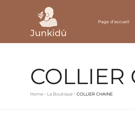
Page d’accueil
COLLIER
Home
La Boutique
COLLIER CHAINE
/
/